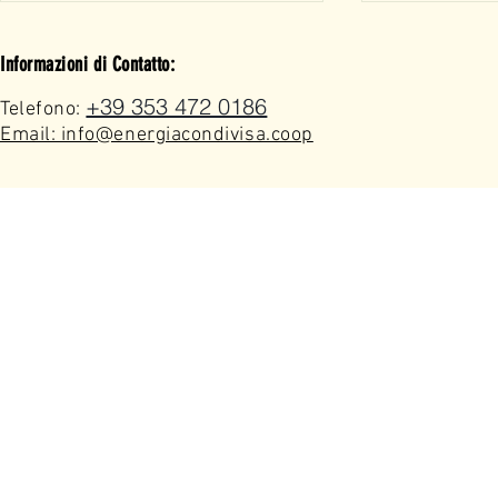
Informazioni di Contatto:
+39 353 472 0186
Telefono:
Email: info@energiacondivisa.coop
Progetto Parrocchia San
Torneo Amat
Pietro Apostolo Borgio
31 Luglio
Verezzi