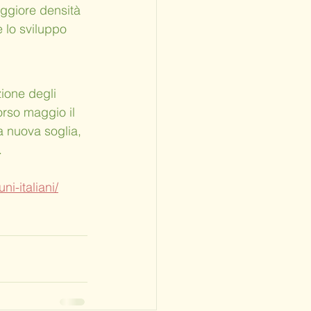
aggiore densità 
 lo sviluppo 
zione degli 
orso maggio il 
 nuova soglia, 
.
i-italiani/