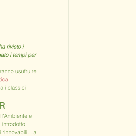
 rivisto i 
gato i tempi per 
ranno usufruire 
ica 
 i classici 
R
ll’Ambiente e 
 introdotto 
 rinnovabili. La 