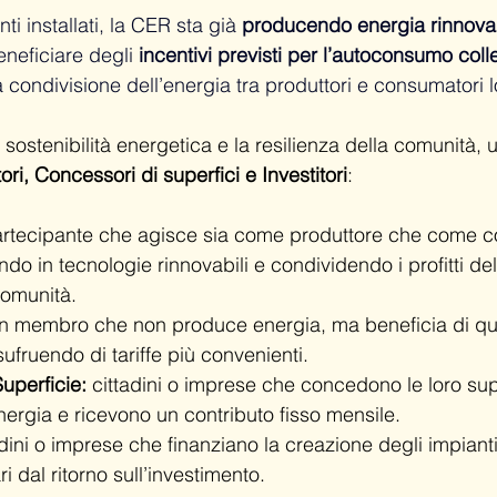
ti installati, la CER sta già 
producendo energia rinnova
neficiare degli 
incentivi previsti per l’autoconsumo colle
condivisione dell’energia tra produttori e consumatori l
ostenibilità energetica e la resilienza della comunità,
i, Concessori di superfici e Investitori
:
artecipante che agisce sia come produttore che come c
ndo in tecnologie rinnovabili e condividendo i profitti de
comunità.
n membro che non produce energia, ma beneficia di que
ufruendo di tariffe più convenienti.
uperficie:
 cittadini o imprese che concedono le loro supe
ergia e ricevono un contributo fisso mensile.
adini o imprese che finanziano la creazione degli impiant
ri dal ritorno sull’investimento.