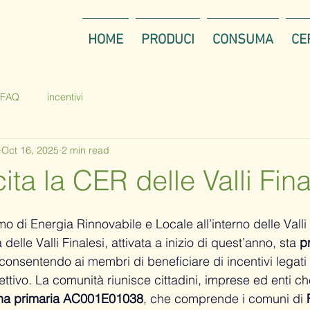
HOME
PRODUCI
CONSUMA
CE
FAQ
incentivi
Oct 16, 2025
2 min read
ita la CER delle Valli Fina
di Energia Rinnovabile e Locale all’interno delle Valli 
elle Valli Finalesi, attivata a inizio di quest’anno, sta 
p
 consentendo ai membri di beneficiare di incentivi legati 
ttivo. 
La comunità 
riunisce cittadini, imprese ed enti ch
na primaria AC001E01038
, che comprende i comuni di 