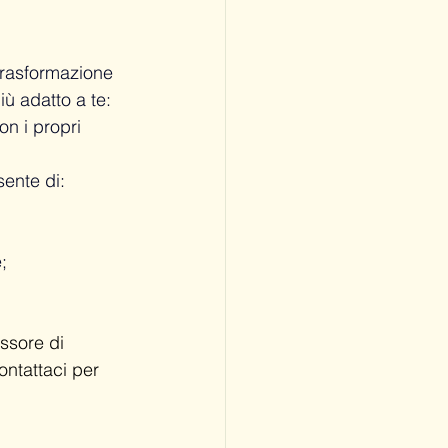
trasformazione 
iù adatto a te: 
n i propri 
sente di:
;
sore di 
ontattaci per 