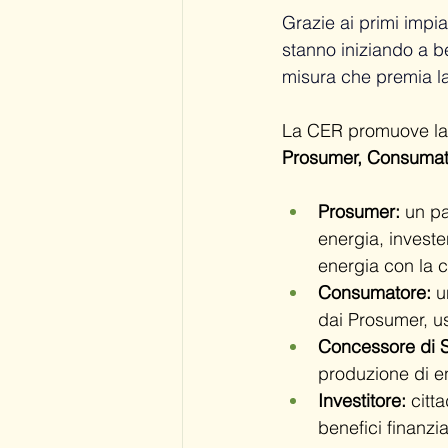
Grazie ai primi impian
stanno iniziando a be
misura che premia la 
La CER promuove la s
Prosumer, Consumator
Prosumer:
 un p
energia, investe
energia con la 
Consumatore:
 u
dai Prosumer, us
Concessore di S
produzione di en
Investitore:
 citt
benefici finanzia