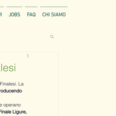
R
JOBS
FAQ
CHI SIAMO
lesi
Finalesi. La 
roducendo 
e 
operano 
Finale Ligure, 