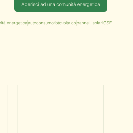
Aderisci ad una comunità energetica
ità energetica
autoconsumo
fotovoltaico
pannelli solari
GSE