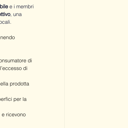
bile
 e i membri 
ttivo
, una 
ocali.
 unendo 
onsumatore di 
ll’eccesso di 
lla prodotta 
rfici per la 
i e ricevono 